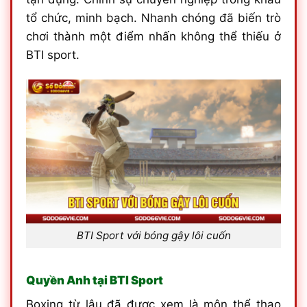
tổ chức, minh bạch. Nhanh chóng đã biến trò
chơi thành một điểm nhấn không thể thiếu ở
BTI sport.
BTI Sport với bóng gậy lôi cuốn
Quyền Anh tại BTI Sport
Boxing từ lâu đã được xem là môn thể thao