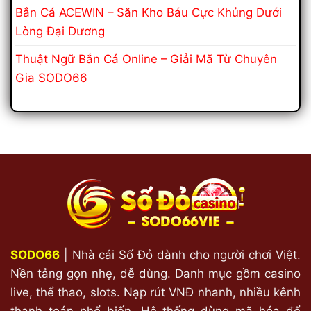
Bắn Cá ACEWIN – Săn Kho Báu Cực Khủng Dưới
Lòng Đại Dương
Thuật Ngữ Bắn Cá Online – Giải Mã Từ Chuyên
Gia SODO66
SODO66
| Nhà cái Số Đỏ dành cho người chơi Việt.
Nền tảng gọn nhẹ, dễ dùng. Danh mục gồm casino
live, thể thao, slots. Nạp rút VNĐ nhanh, nhiều kênh
thanh toán phổ biến. Hệ thống dùng mã hóa để