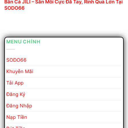
Bắn Cá JILI – Săn Mồi Cực Đã Tay, Rinh Quà Lớn Tại
SODO66
MENU CHÍNH
SODO66
Khuyễn Mãi
Tải App
Đăng Ký
Đăng Nhập
Nạp Tiền