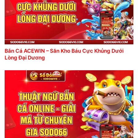
Bắn Cá ACEWIN – Săn Kho Báu Cực Khủng Dưới
Lòng Đại Dương