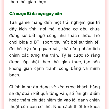
theo thời gian thực.
Cá cược Bi da cực gay cấn
Tựa game mang đến một trải nghiệm giải trí
đầy kịch tính, nơi mỗi đường cơ đều chứa
đựng sự bất ngờ cũng như thách thức. Trò
chơi bida ở BTI sport thu hút bởi sự tinh tế,
đòi hỏi kỹ năng quan sát, khả năng phân tích
chính xác từng thế trận. Tỷ lệ cược rõ ràng
được cập nhật theo thời gian thực, tạo nên
không gian cạnh tranh công bằng và minh
bạch.
Chính là sự đa dạng về kèo cược khách hàng
sẽ dự đoán kết quả từng ván, số lần ghi điểm
hoặc thậm chí đặt niềm tin vào lối đánh chiến
thuật của các cơ thủ. Nhờ cách thiết kế khoa