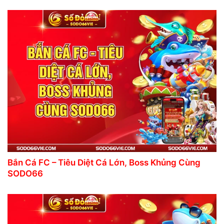
Bắn Cá FC – Tiêu Diệt Cá Lớn, Boss Khủng Cùng
SODO66