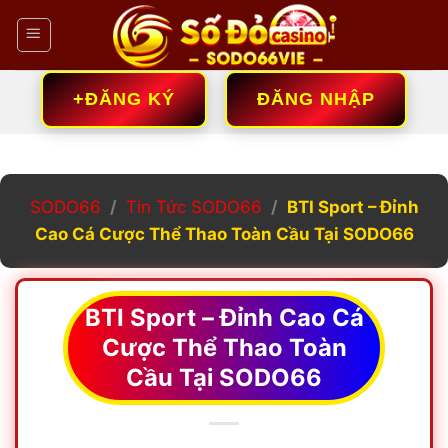
Bỏ
qua
nội
dung
+ĐĂNG KÝ
ĐĂNG NHẬP
SODO66
/
Tin Tức SODO66
/
BTI Sport – Đỉnh
Cao Cá Cược Thể Thao Toàn Cầu Tại SODO66
BTI Sport – Đỉnh Cao Cá
Cược Thể Thao Toàn
Cầu Tại SODO66