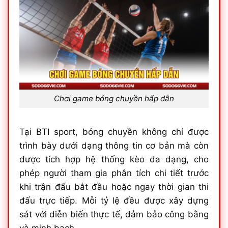
Chơi game bóng chuyền hấp dẫn
Tại BTI sport, bóng chuyền không chỉ được
trình bày dưới dạng thông tin cơ bản mà còn
được tích hợp hệ thống kèo đa dạng, cho
phép người tham gia phân tích chi tiết trước
khi trận đấu bắt đầu hoặc ngay thời gian thi
đấu trực tiếp. Mỗi tỷ lệ đều được xây dựng
sát với diễn biến thực tế, đảm bảo công bằng