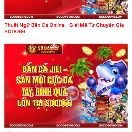
Thuật Ngữ Bắn Cá Online – Giải Mã Từ Chuyên Gia
SODO66