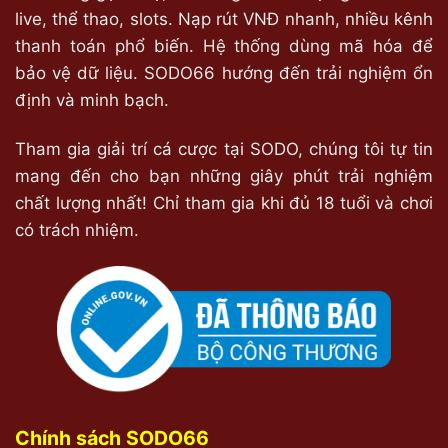
live, thể thao, slots. Nạp rút VNĐ nhanh, nhiều kênh
thanh toán phổ biến. Hệ thống dùng mã hóa để
bảo vệ dữ liệu. SODO66 hướng đến trải nghiệm ổn
định và minh bạch.
Tham gia giải trí cá cược tại SODO, chúng tôi tự tin
mang đến cho bạn những giây phút trải nghiệm
chất lượng nhất! Chỉ tham gia khi đủ 18 tuổi và chơi
có trách nhiệm.
Chính sách SODO66