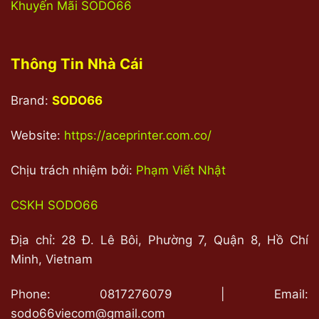
Khuyến Mãi SODO66
Thông Tin Nhà Cái
Brand:
SODO66
Website:
https://aceprinter.com.co/
Chịu trách nhiệm bởi:
Phạm Viết Nhật
CSKH SODO66
Địa chỉ: 28 Đ. Lê Bôi, Phường 7, Quận 8, Hồ Chí
Minh, Vietnam
Phone: 0817276079 | Email:
sodo66viecom@gmail.com