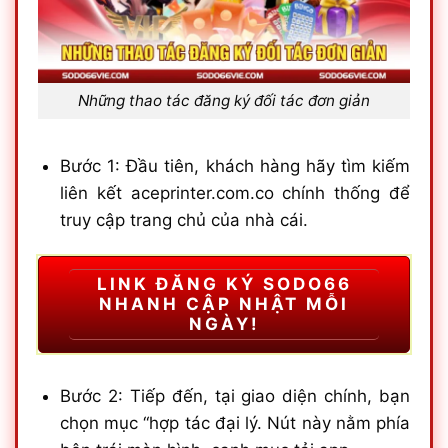
Những thao tác đăng ký đối tác đơn giản
Bước 1: Đầu tiên, khách hàng hãy tìm kiếm
liên kết aceprinter.com.co chính thống để
truy cập trang chủ của nhà cái.
LINK ĐĂNG KÝ SODO66
NHANH CẬP NHẬT MỖI
NGÀY!
Bước 2: Tiếp đến, tại giao diện chính, bạn
chọn mục “hợp tác đại lý. Nút này nằm phía