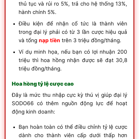
thủ tục và rủi ro 5%, trả cho hệ thống 13%,
hành chính 5%.
Điều kiện để nhận cổ tức là thành viên
trong đại lý phải có từ 3 lần cược hiệu quả
và tổng
nạp tiền
trên 3 triệu đồng/tháng.
Ví dụ minh họa, nếu bạn có lợi nhuận 200
triệu thì hoa hồng nhận được sẽ đạt 30,8
triệu đồng/tháng.
Hoa hồng tỷ lệ cược cao
Đây là mức thu nhập cực kỳ thú vị giúp đại lý
SODO66 có thêm nguồn động lực để hoạt
động kinh doanh:
Bạn hoàn toàn có thể điều chỉnh tỷ lệ cược
dành cho thành viên cấp dưới thấp hơn