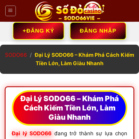
Bỏ
qua
nội
dung
ĐĂNG NHẬP
+ĐĂNG KÝ
SODO66
/
Đại Lý SODO66 – Khám Phá Cách Kiếm
Tiền Lớn, Làm Giàu Nhanh
Đại Lý SODO66 – Khám Phá
Cách Kiếm Tiền Lớn, Làm
Giàu Nhanh
Đại lý SODO66
đang trở thành sự lựa chọn