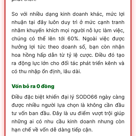
So với nhiều dạng kinh doanh khác, mức lợi
nhuận tại đây luôn duy trì ở mức cạnh tranh
nhằm khuyến khích mọi người nỗ lực làm việc,
chúng có thể lên tới 60%. Ngoài việc được
hưởng lợi tức theo doanh số, bạn còn nhận
hoa hồng hấp dẫn từ tỷ lệ cược. Điều đó tạo
ra động lực lớn cho đối tác phát triển kênh và
có thu nhập ổn định, lâu dài.
Vốn bỏ ra 0 đồng
Điều đặc biệt khiến đại lý SODO66 ngày càng
được nhiều người lựa chọn là không cần đầu
tư vốn ban đầu. Đây là ưu điểm vượt trội giúp
những ai có nhu cầu kinh doanh nhưng còn
hạn chế về vốn dễ dàng tiếp cận.