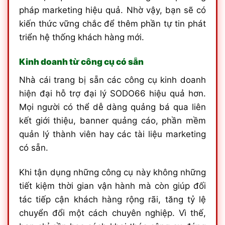
pháp marketing hiệu quả. Nhờ vậy, bạn sẽ có
kiến thức vững chắc để thêm phần tự tin phát
triển hệ thống khách hàng mới.
Kinh doanh từ công cụ có sẵn
Nhà cái trang bị sẵn các công cụ kinh doanh
hiện đại hỗ trợ đại lý SODO66 hiệu quả hơn.
Mọi người có thể dễ dàng quảng bá qua liên
kết giới thiệu, banner quảng cáo, phần mềm
quản lý thành viên hay các tài liệu marketing
có sẵn.
Khi tận dụng những công cụ này không những
tiết kiệm thời gian vận hành mà còn giúp đối
tác tiếp cận khách hàng rộng rãi, tăng tỷ lệ
chuyển đổi một cách chuyên nghiệp. Vì thế,