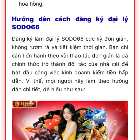
hoa hồng.
Hướng dẫn cách đăng ký đại lý
SODO66
Đăng ký làm đại lý SODO66 cực kỳ đơn giản,
không rườm rà và tiết kiệm thời gian. Bạn chỉ
cần tiến hành theo vài thao tác đơn giản là đã
chính thức trở thành đối tác của nhà cái để
bắt đầu công việc kinh doanh kiếm tiền hấp
dẫn. Vì thế, mọi người hãy làm theo hướng
dẫn chi tiết, dễ hiểu như sau: