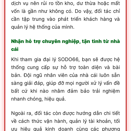
dịch vụ nên rủi ro tồn kho, dư thừa hoặc mất
vốn là gần như không có. Do vậy, đối tác chỉ
cần tập trung vào phát triển khách hàng và
quản lý hệ thống của mình.
Nhận hỗ trợ chuyên nghiệp, tận tình từ nhà
cái
Khi tham gia đại lý SODO66, bạn sẽ được hệ
thống cung cấp sự hỗ trợ toàn diện và bài
bản. Đội ngũ nhân viên của nhà cái luôn sẵn
sàng giải đáp, giúp đỡ mọi người xử lý vấn đề
bất cứ khi nào nhằm đảm bảo trải nghiệm
nhanh chóng, hiệu quả.
Ngoài ra, đối tác còn được hướng dẫn chi tiết
về cách thức vận hành, quản lý tài khoản, tối
ưu hiệu quả kinh doanh cùng các phương