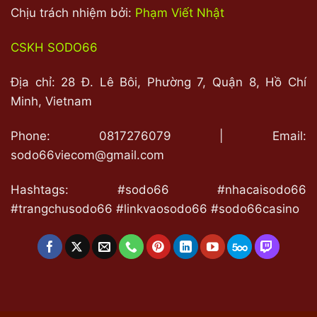
Chịu trách nhiệm bởi:
Phạm Viết Nhật
CSKH SODO66
Địa chỉ: 28 Đ. Lê Bôi, Phường 7, Quận 8, Hồ Chí
Minh, Vietnam
Phone: 0817276079 | Email:
sodo66viecom@gmail.com
Hashtags: #sodo66 #nhacaisodo66
#trangchusodo66 #linkvaosodo66 #sodo66casino