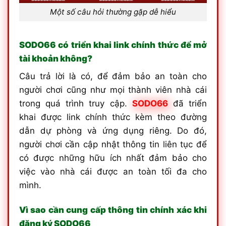
Một số câu hỏi thường gặp dễ hiểu
SODO66 có triển khai link chính thức để mở
tài khoản không?
Câu trả lời là có, để đảm bảo an toàn cho
người chơi cũng như mọi thành viên nhà cái
trong quá trình truy cập.
SODO66
đã triển
khai được link chính thức kèm theo đường
dẫn dự phòng và ứng dụng riêng. Do đó,
người chơi cần cập nhật thông tin liên tục để
có được những hữu ích nhất đảm bảo cho
việc vào nhà cái được an toàn tối đa cho
mình.
Vì sao cần cung cấp thông tin chính xác khi
đăng ký SODO66