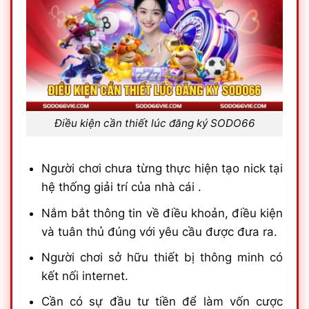
Điều kiện cần thiết lúc đăng ký SODO66
Người chơi chưa từng thực hiện tạo nick tại
hệ thống giải trí của nhà cái .
Nắm bắt thông tin về điều khoản, điều kiện
và tuân thủ đúng với yêu cầu được đưa ra.
Người chơi sở hữu thiết bị thông minh có
kết nối internet.
Cần có sự đầu tư tiền để làm vốn cược