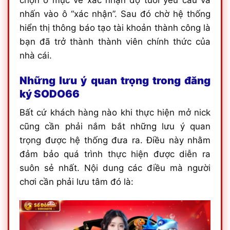
nhấn vào ô “xác nhận”. Sau đó chờ hệ thống
hiển thị thông báo tạo tài khoản thành công là
bạn đã trở thành thành viên chính thức của
nhà cái.
Những lưu ý quan trọng trong đăng
ký SODO66
Bất cứ khách hàng nào khi thực hiện mở nick
cũng cần phải nắm bắt những lưu ý quan
trọng được hệ thống đưa ra. Điều này nhằm
đảm bảo quá trình thực hiện được diễn ra
suôn sẻ nhất. Nội dung các điều mà người
chơi cần phải lưu tâm đó là: