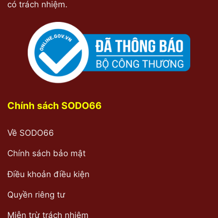
có trách nhiệm.
Chính sách SODO66
Về SODO66
Chính sách bảo mật
Điều khoản điều kiện
Quyền riêng tư
Miễn trừ trách nhiệm