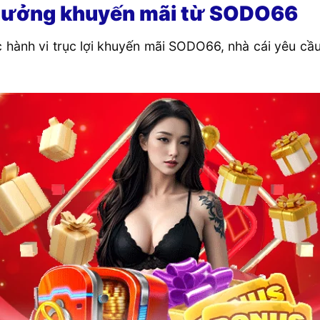
thưởng khuyến mãi từ SODO66
ành vi trục lợi khuyến mãi SODO66, nhà cái yêu cầu