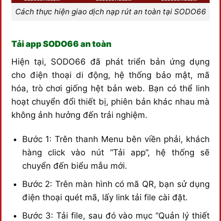
Cách thực hiện giao dịch nạp rút an toàn tại SODO66
Tải app SODO66 an toàn
Hiện tại, SODO66 đã phát triển bản ứng dụng
cho điện thoại di động, hệ thống bảo mật, mã
hóa, trò chơi giống hệt bản web. Bạn có thể linh
hoạt chuyển đổi thiết bị, phiên bản khác nhau mà
không ảnh hưởng đến trải nghiệm.
Bước 1: Trên thanh Menu bên viền phải, khách
hàng click vào nút “Tải app”, hệ thống sẽ
chuyển đến biểu mẫu mới.
Bước 2: Trên màn hình có mã QR, bạn sử dụng
điện thoại quét mã, lấy link tải file cài đặt.
Bước 3: Tải file, sau đó vào mục “Quản lý thiết