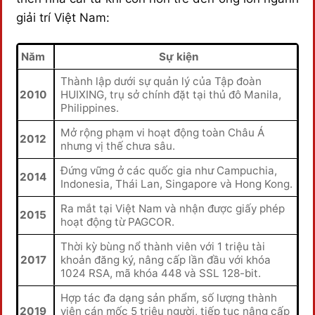
giải trí Việt Nam:
Năm
Sự kiện
Thành lập dưới sự quản lý của Tập đoàn
2010
HUIXING, trụ sở chính đặt tại thủ đô Manila,
Philippines.
Mở rộng phạm vi hoạt động toàn Châu Á
2012
nhưng vị thế chưa sâu.
Đứng vững ở các quốc gia như Campuchia,
2014
Indonesia, Thái Lan, Singapore và Hong Kong.
Ra mắt tại Việt Nam và nhận được giấy phép
2015
hoạt động từ PAGCOR.
Thời kỳ bùng nổ thành viên với 1 triệu tài
2017
khoản đăng ký, nâng cấp lần đầu với khóa
1024 RSA, mã khóa 448 và SSL 128-bit.
Hợp tác đa dạng sản phẩm, số lượng thành
2019
viên cán mốc 5 triệu người, tiếp tục nâng cấp