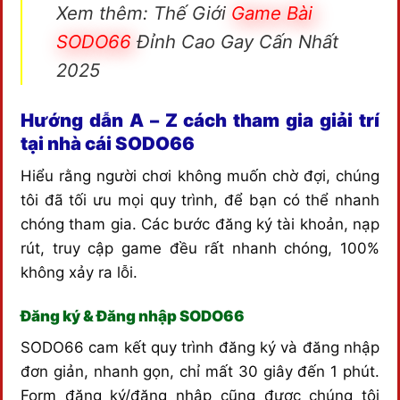
Xem thêm: Thế Giới
Game Bài
SODO66
Đỉnh Cao Gay Cấn Nhất
2025
Hướng dẫn A – Z cách tham gia giải trí
tại nhà cái SODO66
Hiểu rằng người chơi không muốn chờ đợi, chúng
tôi đã tối ưu mọi quy trình, để bạn có thể nhanh
chóng tham gia. Các bước đăng ký tài khoản, nạp
rút, truy cập game đều rất nhanh chóng, 100%
không xảy ra lỗi.
Đăng ký & Đăng nhập SODO66
SODO66 cam kết quy trình đăng ký và đăng nhập
đơn giản, nhanh gọn, chỉ mất 30 giây đến 1 phút.
Form đăng ký/đăng nhập cũng được chúng tôi