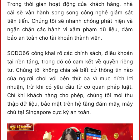
Trong thời gian hoạt động của khách hàng, nhà
cái sẽ vận hành song song công nghệ giám sát
tiên tiến. Chúng tôi sẽ nhanh chóng phát hiện và
ngăn chặn các hành vi xâm phạm dữ liệu, đảm
bảo an toàn cho tài khoản thành viên.
SODO66 công khai rõ các chính sách, điều khoản
tại nền tảng, trong đó có cam kết về quyền riêng
tư. Chúng tôi không chia sẻ bất cứ thông tin nào
của người chơi với bên thứ ba vì mục đích lợi
nhuận, trừ khi có yêu cầu từ cơ quan pháp luật.
Chỉ khi khách hàng cho phép, chúng tôi mới thu
thập dữ liệu, bảo mật trên hệ tầng đám mây, máy
chủ tại Singapore cực kỳ an toàn.