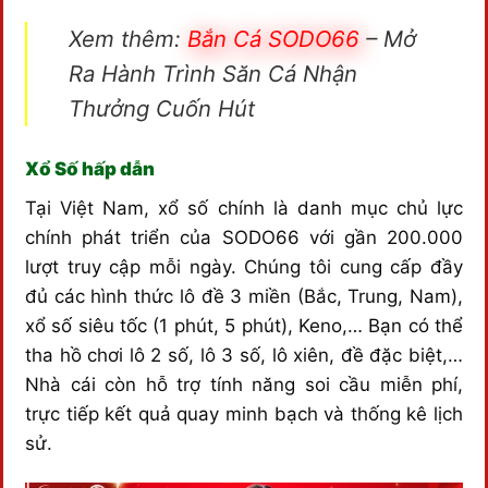
Xem thêm:
Bắn Cá SODO66
– Mở
Ra Hành Trình Săn Cá Nhận
Thưởng Cuốn Hút
Xổ Số hấp dẫn
Tại Việt Nam, xổ số chính là danh mục chủ lực
chính phát triển của SODO66 với gần 200.000
lượt truy cập mỗi ngày. Chúng tôi cung cấp đầy
đủ các hình thức lô đề 3 miền (Bắc, Trung, Nam),
xổ số siêu tốc (1 phút, 5 phút), Keno,… Bạn có thể
tha hồ chơi lô 2 số, lô 3 số, lô xiên, đề đặc biệt,…
Nhà cái còn hỗ trợ tính năng soi cầu miễn phí,
trực tiếp kết quả quay minh bạch và thống kê lịch
sử.