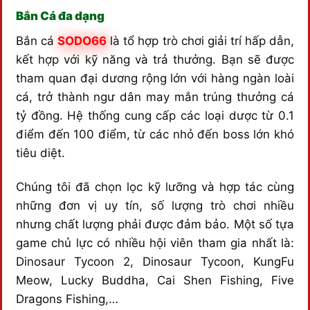
Bắn Cá đa dạng
Bắn cá
SODO66
là tổ hợp trò chơi giải trí hấp dẫn,
kết hợp với kỹ năng và trả thưởng. Bạn sẽ được
tham quan đại dương rộng lớn với hàng ngàn loài
cá, trở thành ngư dân may mắn trúng thưởng cá
tỷ đồng. Hệ thống cung cấp các loại dược từ 0.1
điểm đến 100 điểm, từ các nhỏ đến boss lớn khó
tiêu diệt.
Chúng tôi đã chọn lọc kỹ lưỡng và hợp tác cùng
những đơn vị uy tín, số lượng trò chơi nhiều
nhưng chất lượng phải được đảm bảo. Một số tựa
game chủ lực có nhiều hội viên tham gia nhất là:
Dinosaur Tycoon 2, Dinosaur Tycoon, KungFu
Meow, Lucky Buddha, Cai Shen Fishing, Five
Dragons Fishing,…