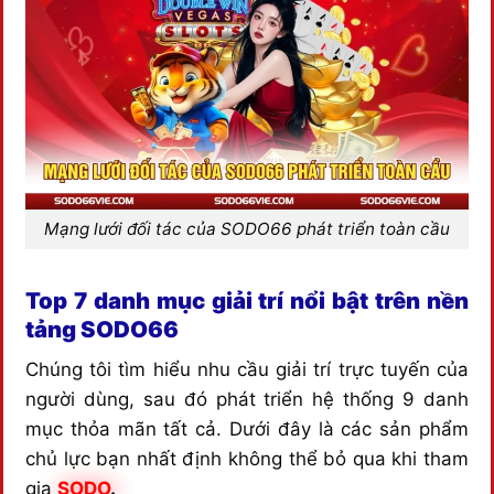
Mạng lưới đối tác của SODO66 phát triển toàn cầu
Top 7 danh mục giải trí nổi bật trên nền
tảng SODO66
Chúng tôi tìm hiểu nhu cầu giải trí trực tuyến của
người dùng, sau đó phát triển hệ thống 9 danh
mục thỏa mãn tất cả. Dưới đây là các sản phẩm
chủ lực bạn nhất định không thể bỏ qua khi tham
gia
SODO
.