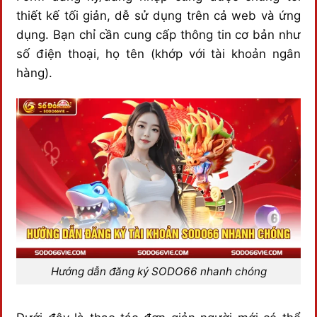
thiết kế tối giản, dễ sử dụng trên cả web và ứng
dụng. Bạn chỉ cần cung cấp thông tin cơ bản như
số điện thoại, họ tên (khớp với tài khoản ngân
hàng).
Hướng dẫn đăng ký SODO66 nhanh chóng