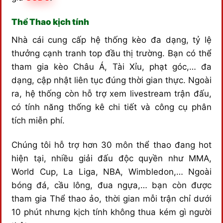
Thể Thao kịch tính
Nhà cái cung cấp hệ thống kèo đa dạng, tỷ lệ
thưởng cạnh tranh top đầu thị trường. Bạn có thể
tham gia kèo Châu Á, Tài Xỉu, phạt góc,… đa
dạng, cập nhật liên tục đúng thời gian thực. Ngoài
ra, hệ thống còn hỗ trợ xem livestream trận đấu,
có tính năng thống kê chi tiết và công cụ phân
tích miễn phí.
Chúng tôi hỗ trợ hơn 30 môn thể thao đang hot
hiện tại, nhiều giải đấu độc quyền như MMA,
World Cup, La Liga, NBA, Wimbledon,… Ngoài
bóng đá, cầu lông, đua ngựa,… bạn còn được
tham gia Thể thao ảo, thời gian mỗi trận chỉ dưới
10 phút nhưng kịch tính không thua kém gì người