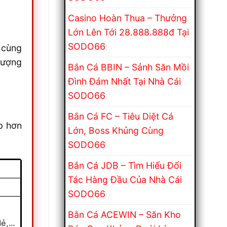
Casino Hoàn Thua – Thưởng
Lớn Lên Tới 28.888.888đ Tại
SODO66
 cùng
lượng
Bắn Cá BBIN – Sảnh Săn Mồi
Đình Đám Nhất Tại Nhà Cái
SODO66
Bắn Cá FC – Tiêu Diệt Cá
p hơn
Lớn, Boss Khủng Cùng
SODO66
Bắn Cá JDB – Tìm Hiểu Đối
Tác Hàng Đầu Của Nhà Cái
SODO66
Bắn Cá ACEWIN – Săn Kho
lẻ,…