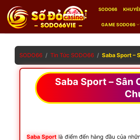
Bỏ
SODO66
KHUYỄ
qua
nội
GAME SODO66
dung
SODO66
/
Tin Tức SODO66
/
Saba Sport – 
Saba Sport – Sân 
Ch
Saba Sport
là điểm đến hàng đầu của những 