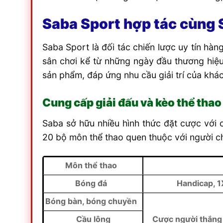
Saba Sport hợp tác cùng S
Saba Sport là đối tác chiến lược uy tín h
sân chơi kể từ những ngày đầu thương hiệu
sản phẩm, đáp ứng nhu cầu giải trí của khá
Cung cấp giải đấu và kèo thể thao
Saba sở hữu nhiều hình thức đặt cược với c
20 bộ môn thể thao quen thuộc với người ch
Môn thể thao
Bóng đá
Handicap, 1
Bóng bàn, bóng chuyền
Cầu lông
Cược người thắng 