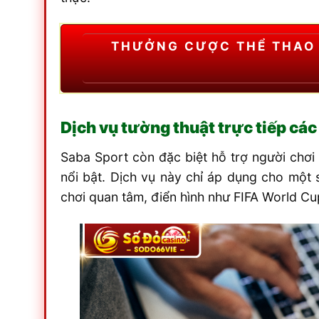
THƯỞNG CƯỢC THỂ THAO L
Dịch vụ tường thuật trực tiếp các 
Saba Sport còn đặc biệt hỗ trợ người chơi
nổi bật. Dịch vụ này chỉ áp dụng cho một
chơi quan tâm, điển hình như FIFA World C