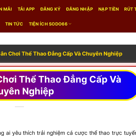
N MÃI
TẢI APP
ĐĂNG KÝ
ĐĂNG NHẬP
NẠP TIỀN
RÚT 
TIN TỨC
TIỆN ÍCH SODO66
Sân Chơi Thể Thao Đẳng Cấp Và Chuyên Nghiệp
Chơi Thể Thao Đẳng Cấp Và
uyên Nghiệp
ai yêu thích trải nghiệm cá cược thể thao trực tuyến