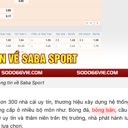
ng tin về Saba Sport
hơn 300 nhà cái uy tín, thương hiệu xây dựng hệ thốn
cung cấp ở nhiều bộ môn như: Bóng đá,
bóng bàn
, cầu
uy tín và thâm niên trên thị trường, nhà phát hành l
 lựa chọn.