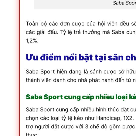
Saba Spor
Toàn bộ các đơn cược của hội viên đều s
các giải đấu. Tỷ lệ trả thưởng mà Saba cun
1,2%.
Ưu điểm nổi bật tại sân c
Saba Sport hiện đang là sảnh cược sở hữu 
thành viên dành cho nhà phát hành đến từ n
Saba Sport cung cấp nhiều loại k
Saba Sport cung cấp nhiều hình thức đặt cư
chọn các loại tỷ lệ kèo như Handicap, 1X2
trợ người đặt cược với 3 chế độ gồm cược t
thực.