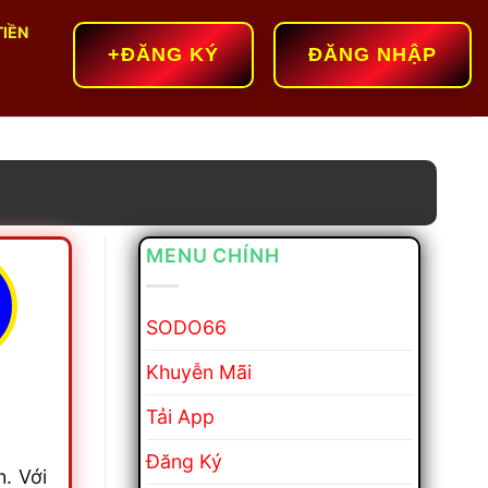
TIỀN
ĐĂNG NHẬP
+ĐĂNG KÝ
MENU CHÍNH
SODO66
Khuyễn Mãi
Tải App
Đăng Ký
. Với