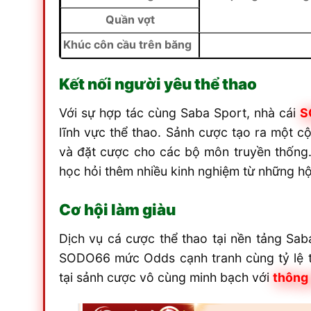
Quần vợt
Khúc côn cầu trên băng
Kết nối người yêu thể thao
Với sự hợp tác cùng Saba Sport, nhà cái
S
lĩnh vực thể thao. Sảnh cược tạo ra một c
và đặt cược cho các bộ môn truyền thống. B
học hỏi thêm nhiều kinh nghiệm từ những hộ
Cơ hội làm giàu
Dịch vụ cá cược thể thao tại nền tảng Sab
SODO66 mức Odds cạnh tranh cùng tỷ lệ tr
tại sảnh cược vô cùng minh bạch với
thông 