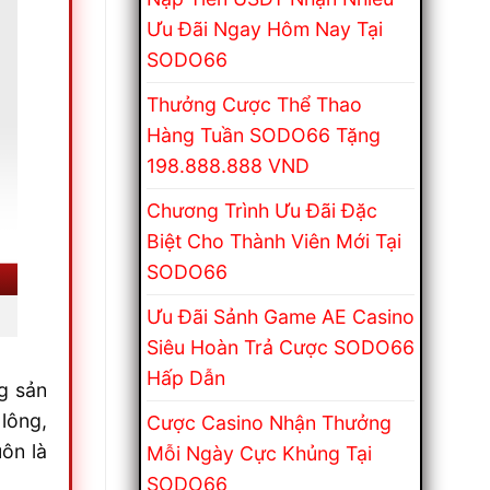
Ưu Đãi Ngay Hôm Nay Tại
SODO66
Thưởng Cược Thể Thao
Hàng Tuần SODO66 Tặng
198.888.888 VND
Chương Trình Ưu Đãi Đặc
Biệt Cho Thành Viên Mới Tại
SODO66
Ưu Đãi Sảnh Game AE Casino
Siêu Hoàn Trả Cược SODO66
Hấp Dẫn
g sản
 lông,
Cược Casino Nhận Thưởng
uôn là
Mỗi Ngày Cực Khủng Tại
SODO66