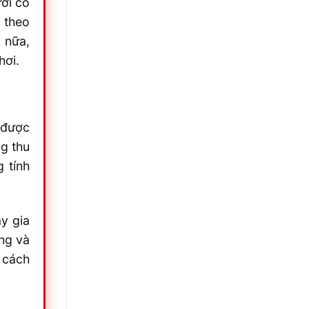
ười có
n theo
 nữa,
hơi.
ẽ được
ng thu
 tính
y gia
ộng và
 cách