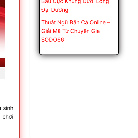
Báu Cực Khủng Dưới Lòng
Đại Dương
Thuật Ngữ Bắn Cá Online –
Giải Mã Từ Chuyên Gia
SODO66
à sinh
i chơi