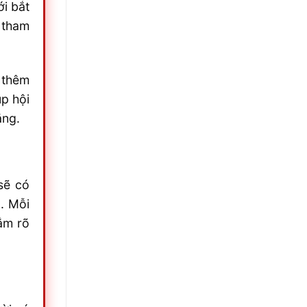
ới bắt
 tham
 thêm
p hội
ẳng.
sẽ có
. Mỗi
nắm rõ