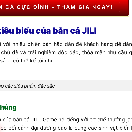
N CÁ CỰC ĐỈNH – THAM GIA NGAY!
êu biểu của bắn cá JILI
i với nhiều phiên bản hấp dẫn để khách hàng dễ dàn
chủ đề và trải nghiệm độc đáo, thỏa mãn nhu cầu giả
sảnh có thể kế tới như:
p các siêu phẩm đặc sắc
khủng
lạ của bắn cá JILI. Game nổi tiếng với cơ chế thưởng j
có bối cảnh đại dương bao la cùng các sinh vật biển 