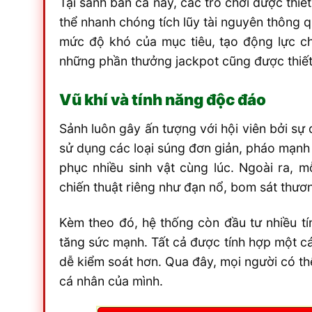
Tại sảnh bắn cá này, các trò chơi được thiế
thể nhanh chóng tích lũy tài nguyên thông q
mức độ khó của mục tiêu, tạo động lực ch
những phần thưởng jackpot cũng được thiết 
Vũ khí và tính năng độc đáo
Sảnh luôn gây ấn tượng với hội viên bởi sự 
sử dụng các loại súng đơn giản, pháo mạnh 
phục nhiều sinh vật cùng lúc. Ngoài ra, 
chiến thuật riêng như đạn nổ, bom sát thươ
Kèm theo đó, hệ thống còn đầu tư nhiều t
tăng sức mạnh. Tất cả được tính hợp một cá
dễ kiểm soát hơn. Qua đây, mọi người có th
cá nhân của mình.