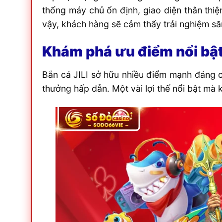
thống máy chủ ổn định, giao diện thân thiệ
vậy, khách hàng sẽ cảm thấy trải nghiệm să
Khám phá ưu điểm nổi bật 
Bắn cá JILI sở hữu nhiều điểm mạnh đáng ch
thưởng hấp dẫn. Một vài lợi thế nổi bật mà