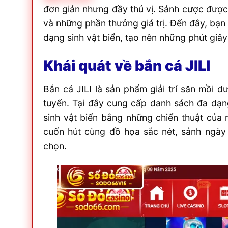
đơn giản nhưng đầy thú vị. Sảnh cược được 
và những phần thưởng giá trị. Đến đây, bạ
dạng sinh vật biển, tạo nên những phút giây g
Khái quát về bắn cá JILI
Bắn cá JILI là sản phẩm giải trí săn mồi d
tuyến. Tại đây cung cấp danh sách đa dạn
sinh vật biển bằng những chiến thuật của 
cuốn hút cùng đồ họa sắc nét, sảnh ngày
chọn.