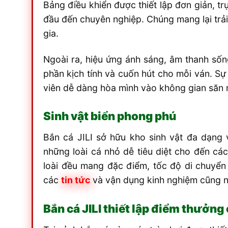
Bảng điều khiển được thiết lập đơn giản, t
đầu đến chuyên nghiệp. Chúng mang lại trả
gia.
Ngoài ra, hiệu ứng ánh sáng, âm thanh sốn
phần kịch tính và cuốn hút cho mỗi ván. Sự
viên dễ dàng hòa mình vào không gian săn 
Sinh vật biển phong phú
Bắn cá JILI sở hữu kho sinh vật đa dạng v
những loài cá nhỏ dễ tiêu diệt cho đến cá
loài đều mang đặc điểm, tốc độ di chuyển h
các
tin tức
và vận dụng kinh nghiệm cũng n
Bắn cá JILI thiết lập điểm thưởng