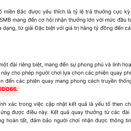
ố miền Bắc được yêu thích là tỷ lệ trả thưởng cực kỳ
c, XSMB mang đến cơ hội nhận thưởng lớn với mức đầu 
 dạng, từ giải Đặc biệt với giá trị hàng tỷ đồng đến cá
 một đài riêng biệt, mang đến sự phong phú và linh ho
 này cho phép người chơi lựa chọn các phiên quay ph
gọn đến các phiên quay mang phong cách truyền thống
SODO66
.
nh xác trong việc cập nhật kết quả là yếu tố then ch
 ứng được điều này. Kết quả quay thưởng từ các đài
ng hoàn tất, đảm bảo người chơi nhận được thông ti