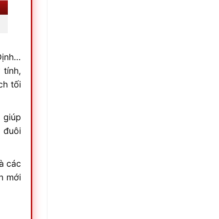
Định…
tính,
ch tối
, giúp
u đuôi
và các
n mới