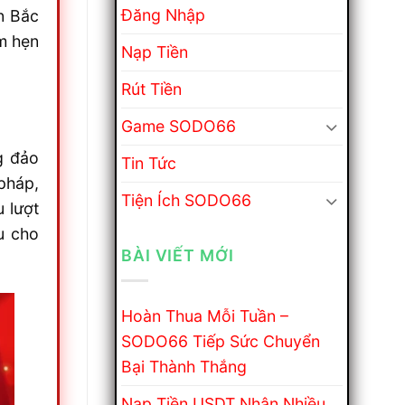
Đăng Nhập
n Bắc
ểm hẹn
Nạp Tiền
Rút Tiền
Game SODO66
g đảo
Tin Tức
pháp,
Tiện Ích SODO66
 lượt
u cho
BÀI VIẾT MỚI
Hoàn Thua Mỗi Tuần –
SODO66 Tiếp Sức Chuyển
Bại Thành Thắng
Nạp Tiền USDT Nhận Nhiều