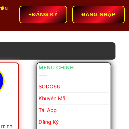
TIỀN
ĐĂNG NHẬP
+ĐĂNG KÝ
MENU CHÍNH
SODO66
Khuyễn Mãi
Tải App
Đăng Ký
h minh