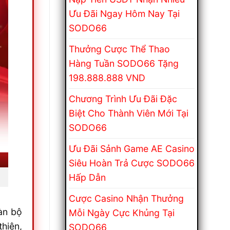
Ưu Đãi Ngay Hôm Nay Tại
SODO66
Thưởng Cược Thể Thao
Hàng Tuần SODO66 Tặng
198.888.888 VND
Chương Trình Ưu Đãi Đặc
Biệt Cho Thành Viên Mới Tại
SODO66
Ưu Đãi Sảnh Game AE Casino
Siêu Hoàn Trả Cược SODO66
Hấp Dẫn
Cược Casino Nhận Thưởng
àn bộ
Mỗi Ngày Cực Khủng Tại
thiện,
SODO66