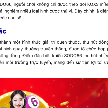
SODO66, người chơi không chỉ được theo dõi KQXS miề
i nghiệm nhiều loại hình cược thú vị. Đây chính là đi
 các con số.
ắc
hành một hình thức giải trí quen thuộc, thu hút đôn
oại hình quay thưởng truyền thống, được tổ chức hợp 
ộng đồng. Điểm đặc biệt khiến SODO66 thu hút nhiều
ên môi trường trực tuyến, mang đến sự tiện lợi tối ư