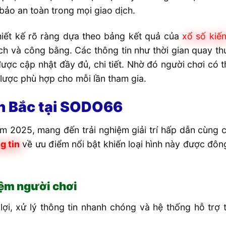
 bảo an toàn trong mọi giao dịch.
thiết kế rõ ràng dựa theo bảng kết quả của
xổ số kiến
ch và công bằng. Các thông tin như thời gian quay th
ược cập nhật đầy đủ, chi tiết. Nhờ đó người chơi có 
 lược phù hợp cho mỗi lần tham gia.
n Bắc tại SODO66
m 2025, mang đến trải nghiệm giải trí hấp dẫn cùng c
g tin
về ưu điểm nổi bật khiến loại hình này được đôn
iệm người chơi
 lợi, xử lý thông tin nhanh chóng và hệ thống hỗ trợ