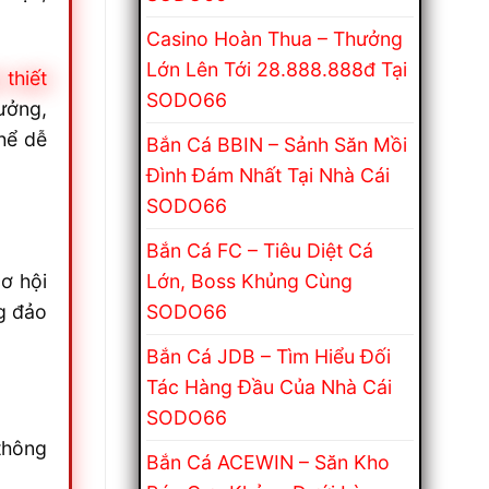
Casino Hoàn Thua – Thưởng
Lớn Lên Tới 28.888.888đ Tại
 thiết
SODO66
ưởng,
thể dễ
Bắn Cá BBIN – Sảnh Săn Mồi
Đình Đám Nhất Tại Nhà Cái
SODO66
Bắn Cá FC – Tiêu Diệt Cá
Lớn, Boss Khủng Cùng
ơ hội
SODO66
g đảo
Bắn Cá JDB – Tìm Hiểu Đối
Tác Hàng Đầu Của Nhà Cái
SODO66
 thông
Bắn Cá ACEWIN – Săn Kho