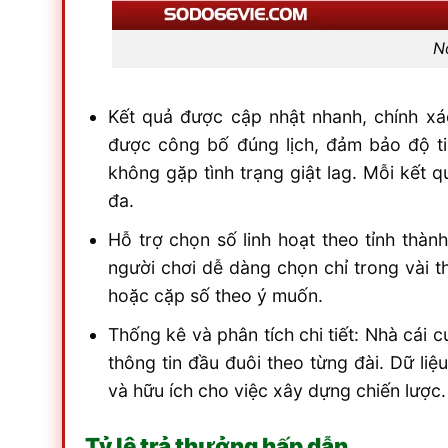
Nổ
Kết quả được cập nhật nhanh, chính xá
được công bố đúng lịch, đảm bảo độ tin
không gặp tình trạng giật lag. Mỗi kết q
đa.
Hỗ trợ chọn số linh hoạt theo tỉnh thàn
người chơi dễ dàng chọn chỉ trong vài t
hoặc cặp số theo ý muốn.
Thống kê và phân tích chi tiết: Nhà cái c
thông tin đầu đuôi theo từng đài. Dữ li
và hữu ích cho việc xây dựng chiến lược.
Tỷ lệ trả thưởng hấp dẫn