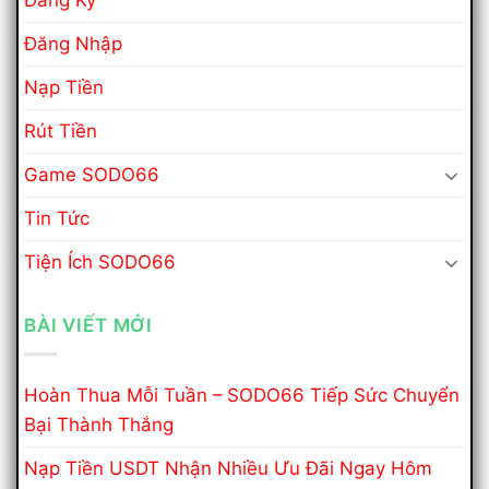
Đăng Nhập
Nạp Tiền
Rút Tiền
Game SODO66
Tin Tức
Tiện Ích SODO66
BÀI VIẾT MỚI
Hoàn Thua Mỗi Tuần – SODO66 Tiếp Sức Chuyển
Bại Thành Thắng
Nạp Tiền USDT Nhận Nhiều Ưu Đãi Ngay Hôm