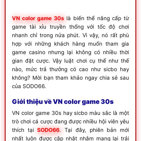
VN color game 30s
là biến thể nâng cấp từ
game tài xỉu truyền thống với tốc độ chơi
nhanh chỉ trong nửa phút. Vì vậy, nó rất phù
hợp với những khách hàng muốn tham gia
game casino nhưng lại không có nhiều thời
gian đặt cược. Vậy luật chơi cụ thể như thế
nào, mức trả thưởng có cao như sicbo hay
không? Mời bạn tham khảo ngay chia sẻ sau
của SODO66.
Giới thiệu về VN color game 30s
VN color game 30s hay sicbo màu sắc là một
trò chơi cá cược đang được nhiều hội viên yêu
thích tại
SODO66
. Tại đây, phiên bản mới
nhất luôn được cập nhật nhằm mang lại trải