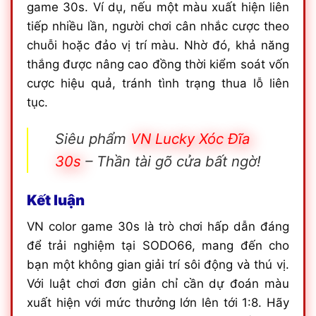
game 30s. Ví dụ, nếu một màu xuất hiện liên
tiếp nhiều lần, người chơi cân nhắc cược theo
chuỗi hoặc đảo vị trí màu. Nhờ đó, khả năng
thắng được nâng cao đồng thời kiểm soát vốn
cược hiệu quả, tránh tình trạng thua lỗ liên
tục.
Siêu phẩm
VN Lucky Xóc Đĩa
30s
– Thần tài gõ cửa bất ngờ!
Kết luận
VN color game 30s là trò chơi hấp dẫn đáng
để trải nghiệm tại SODO66, mang đến cho
bạn một không gian giải trí sôi động và thú vị.
Với luật chơi đơn giản chỉ cần dự đoán màu
xuất hiện với mức thưởng lớn lên tới 1:8. Hãy