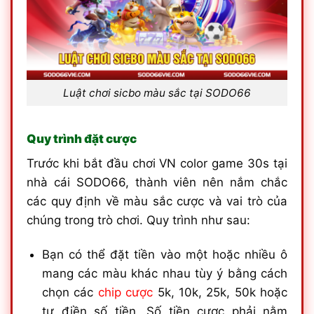
Luật chơi sicbo màu sắc tại SODO66
Quy trình đặt cược
Trước khi bắt đầu chơi VN color game 30s tại
nhà cái SODO66, thành viên nên nắm chắc
các quy định về màu sắc cược và vai trò của
chúng trong trò chơi. Quy trình như sau:
Bạn có thể đặt tiền vào một hoặc nhiều ô
mang các màu khác nhau tùy ý bằng cách
chọn các
chip cược
5k, 10k, 25k, 50k hoặc
tự điền số tiền. Số tiền cược phải nằm