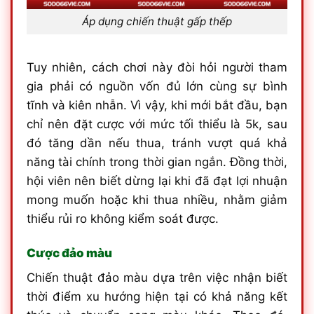
Áp dụng chiến thuật gấp thếp
Tuy nhiên, cách chơi này đòi hỏi người tham
gia phải có nguồn vốn đủ lớn cùng sự bình
tĩnh và kiên nhẫn. Vì vậy, khi mới bắt đầu, bạn
chỉ nên đặt cược với mức tối thiểu là 5k, sau
đó tăng dần nếu thua, tránh vượt quá khả
năng tài chính trong thời gian ngắn. Đồng thời,
hội viên nên biết dừng lại khi đã đạt lợi nhuận
mong muốn hoặc khi thua nhiều, nhằm giảm
thiểu rủi ro không kiểm soát được.
Cược đảo màu
Chiến thuật đảo màu dựa trên việc nhận biết
thời điểm xu hướng hiện tại có khả năng kết