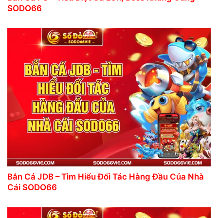
SODO66
Bắn Cá JDB – Tìm Hiểu Đối Tác Hàng Đầu Của Nhà
Cái SODO66