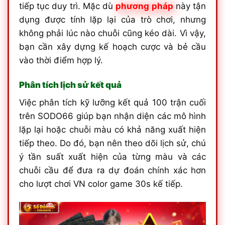
tiếp tục duy trì. Mặc dù
phương pháp
này tận
dụng được tính lặp lại của trò chơi, nhưng
không phải lúc nào chuỗi cũng kéo dài. Vì vậy,
bạn cần xây dựng kế hoạch cược và bẻ cầu
vào thời điểm hợp lý.
Phân tích lịch sử kết quả
Việc phân tích kỹ lưỡng kết quả 100 trận cuối
trên SODO66 giúp bạn nhận diện các mô hình
lặp lại hoặc chuỗi màu có khả năng xuất hiện
tiếp theo. Do đó, bạn nên theo dõi lịch sử, chú
ý tần suất xuất hiện của từng màu và các
chuỗi cầu để đưa ra dự đoán chính xác hơn
cho lượt chơi VN color game 30s kế tiếp.