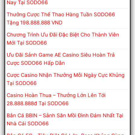
Nay Tại SODO66
Thưởng Cược Thể Thao Hàng Tuần SODO66
Tặng 198.888.888 VND
Chương Trình Ưu Đãi Đặc Biệt Cho Thành Viên
Mới Tại SODO66
Ưu Đãi Sảnh Game AE Casino Siêu Hoàn Trả
Cược SODO66 Hấp Dẫn
Cược Casino Nhận Thưởng Mỗi Ngày Cực Khủng
Tại SODO66
Casino Hoàn Thua – Thưởng Lớn Lên Tới
28.888.888đ Tại SODO66
Bắn Cá BBIN – Sảnh Săn Mồi Đình Đám Nhất Tại
Nhà Cái SODO66