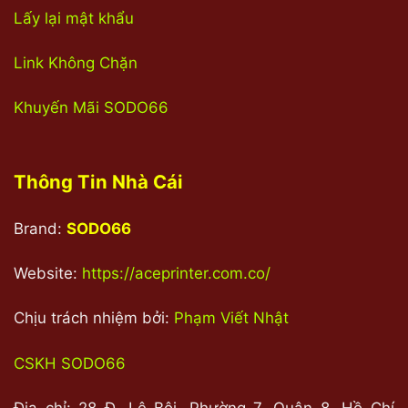
Lấy lại mật khẩu
Link Không Chặn
Khuyến Mãi SODO66
Thông Tin Nhà Cái
Brand:
SODO66
Website:
https://aceprinter.com.co/
Chịu trách nhiệm bởi:
Phạm Viết Nhật
CSKH SODO66
Địa chỉ: 28 Đ. Lê Bôi, Phường 7, Quận 8, Hồ Chí