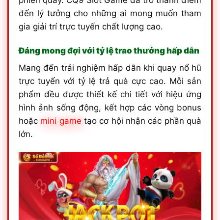
đến lý tưởng cho những ai mong muốn tham
gia giải trí trực tuyến chất lượng cao.
Đáng mong đợi với tỷ lệ trao thưởng hấp dẫn
Mang đến trải nghiệm hấp dẫn khi quay nổ hũ
trực tuyến với tỷ lệ trả quà cực cao. Mỗi sản
phẩm đều được thiết kế chi tiết với hiệu ứng
hình ảnh sống động, kết hợp các vòng bonus
hoặc
mini game
tạo cơ hội nhận các phần quà
lớn.