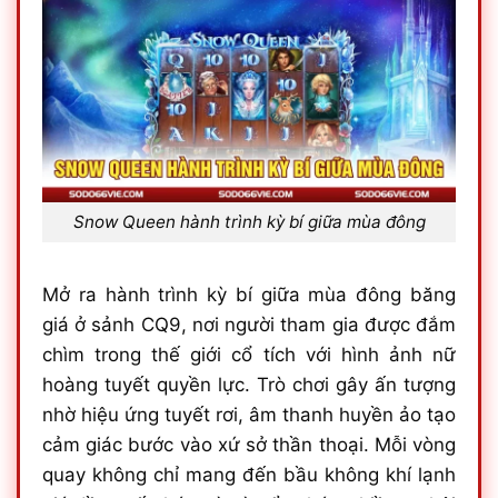
Snow Queen hành trình kỳ bí giữa mùa đông
Mở ra hành trình kỳ bí giữa mùa đông băng
giá ở sảnh CQ9, nơi người tham gia được đắm
chìm trong thế giới cổ tích với hình ảnh nữ
hoàng tuyết quyền lực. Trò chơi gây ấn tượng
nhờ hiệu ứng tuyết rơi, âm thanh huyền ảo tạo
cảm giác bước vào xứ sở thần thoại. Mỗi vòng
quay không chỉ mang đến bầu không khí lạnh