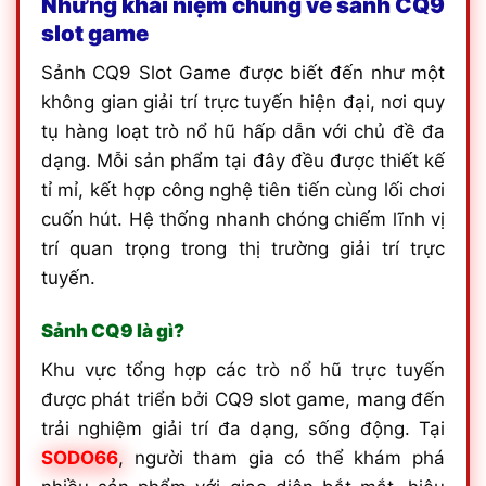
Những khái niệm chung về sảnh CQ9
slot game
Sảnh CQ9 Slot Game được biết đến như một
không gian giải trí trực tuyến hiện đại, nơi quy
tụ hàng loạt trò nổ hũ hấp dẫn với chủ đề đa
dạng. Mỗi sản phẩm tại đây đều được thiết kế
tỉ mỉ, kết hợp công nghệ tiên tiến cùng lối chơi
cuốn hút. Hệ thống nhanh chóng chiếm lĩnh vị
trí quan trọng trong thị trường giải trí trực
tuyến.
Sảnh CQ9 là gì?
Khu vực tổng hợp các trò nổ hũ trực tuyến
được phát triển bởi CQ9 slot game, mang đến
trải nghiệm giải trí đa dạng, sống động. Tại
SODO66
, người tham gia có thể khám phá