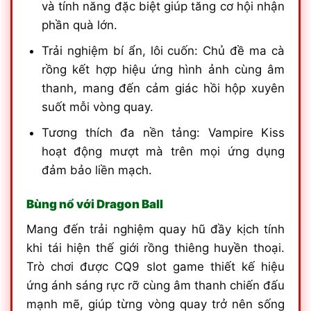
và tính năng đặc biệt giúp tăng cơ hội nhận
phần quà lớn.
Trải nghiệm bí ẩn, lôi cuốn: Chủ đề ma cà
rồng kết hợp hiệu ứng hình ảnh cùng âm
thanh, mang đến cảm giác hồi hộp xuyên
suốt mỗi vòng quay.
Tương thích đa nền tảng: Vampire Kiss
hoạt động mượt mà trên mọi ứng dụng
đảm bảo liền mạch.
Bùng nổ với Dragon Ball
Mang đến trải nghiệm quay hũ đầy kịch tính
khi tái hiện thế giới rồng thiêng huyền thoại.
Trò chơi được CQ9 slot game thiết kế hiệu
ứng ánh sáng rực rỡ cùng âm thanh chiến đấu
mạnh mẽ, giúp từng vòng quay trở nên sống