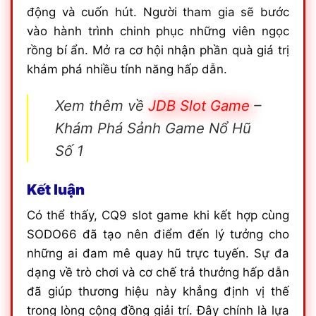
động và cuốn hút. Người tham gia sẽ bước
vào hành trình chinh phục những viên ngọc
rồng bí ẩn. Mở ra cơ hội nhận phần quà giá trị
khám phá nhiều tính năng hấp dẫn.
Xem thêm về
JDB Slot Game
–
Khám Phá Sảnh Game Nổ Hũ
Số 1
Kết luận
Có thể thấy, CQ9 slot game khi kết hợp cùng
SODO66 đã tạo nên điểm đến lý tưởng cho
những ai đam mê quay hũ trực tuyến. Sự đa
dạng về trò chơi và cơ chế trả thưởng hấp dẫn
đã giúp thương hiệu này khẳng định vị thế
trong lòng cộng đồng giải trí. Đây chính là lựa