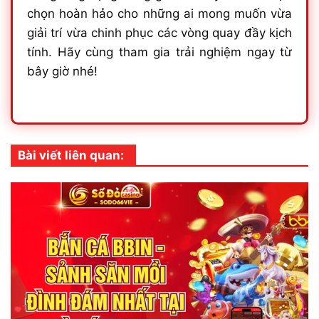
chọn hoàn hảo cho những ai mong muốn vừa
giải trí vừa chinh phục các vòng quay đầy kịch
tính. Hãy cùng tham gia trải nghiệm ngay từ
bây giờ nhé!
Bài viết liên quan: