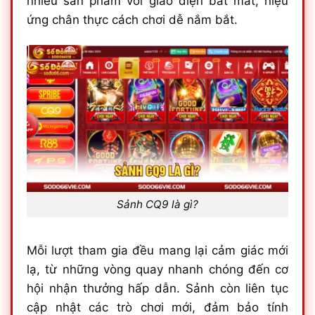
nhiều sản phẩm với giao diện bắt mắt, hiệu
ứng chân thực cách chơi dễ nắm bắt.
Sảnh CQ9 là gì?
Mỗi lượt tham gia đều mang lại cảm giác mới
lạ, từ những vòng quay nhanh chóng đến cơ
hội nhận thưởng hấp dẫn. Sảnh còn liên tục
cập nhật các trò chơi mới, đảm bảo tính