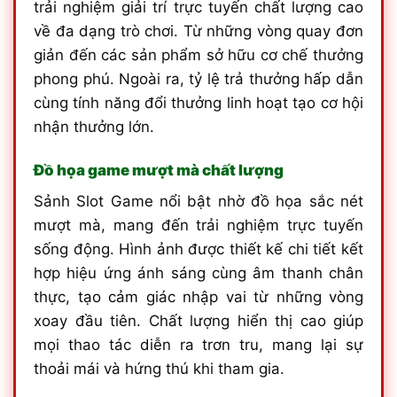
trải nghiệm giải trí trực tuyến chất lượng cao
về đa dạng trò chơi. Từ những vòng quay đơn
giản đến các sản phẩm sở hữu cơ chế thưởng
phong phú. Ngoài ra, tỷ lệ trả thưởng hấp dẫn
cùng tính năng đổi thưởng linh hoạt tạo cơ hội
nhận thưởng lớn.
Đồ họa game mượt mà chất lượng
Sảnh Slot Game nổi bật nhờ đồ họa sắc nét
mượt mà, mang đến trải nghiệm trực tuyến
sống động. Hình ảnh được thiết kế chi tiết kết
hợp hiệu ứng ánh sáng cùng âm thanh chân
thực, tạo cảm giác nhập vai từ những vòng
xoay đầu tiên. Chất lượng hiển thị cao giúp
mọi thao tác diễn ra trơn tru, mang lại sự
thoải mái và hứng thú khi tham gia.