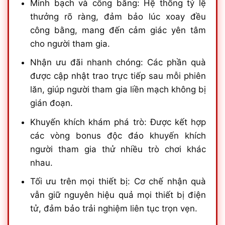
Minh bạch và công bằng: Hệ thống tỷ lệ
thưởng rõ ràng, đảm bảo lúc xoay đều
công bằng, mang đến cảm giác yên tâm
cho người tham gia.
Nhận ưu đãi nhanh chóng: Các phần quà
được cập nhật trao trực tiếp sau mỗi phiên
lăn, giúp người tham gia liền mạch không bị
gián đoạn.
Khuyến khích khám phá trò: Được kết hợp
các vòng bonus độc đáo khuyến khích
người tham gia thử nhiều trò chơi khác
nhau.
Tối ưu trên mọi thiết bị: Cơ chế nhận quà
vẫn giữ nguyên hiệu quả mọi thiết bị điện
tử, đảm bảo trải nghiệm liên tục trọn vẹn.