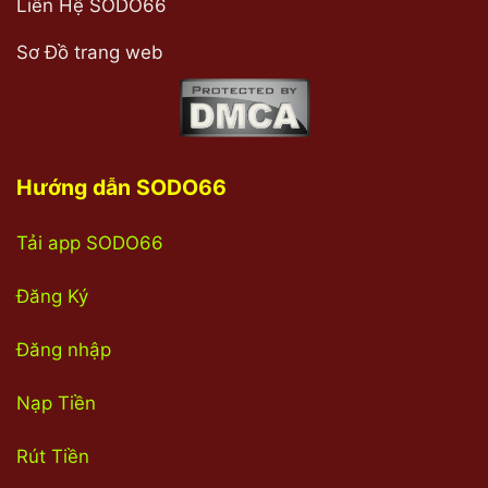
Liên Hệ SODO66
Sơ Đồ trang web
Hướng dẫn SODO66
Tải app SODO66
Đăng Ký
Đăng nhập
Nạp Tiền
Rút Tiền