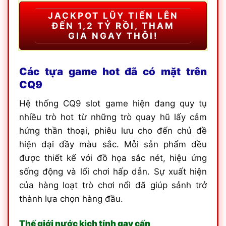
JACKPOT LŨY TIẾN LÊN
ĐẾN 1,2 TỶ RỒI, THAM
GIA NGAY THÔI!
Các tựa game hot đã có mặt trên
CQ9
Hệ thống CQ9 slot game hiện đang quy tụ
nhiều trò hot từ những trò quay hũ lấy cảm
hứng thần thoại, phiêu lưu cho đến chủ đề
hiện đại đầy màu sắc. Mỗi sản phẩm đều
được thiết kế với đồ họa sắc nét, hiệu ứng
sống động và lối chơi hấp dẫn. Sự xuất hiện
của hàng loạt trò chơi nổi đã giúp sảnh trở
thành lựa chọn hàng đầu.
Thế giới nước kịch tính gay cấn