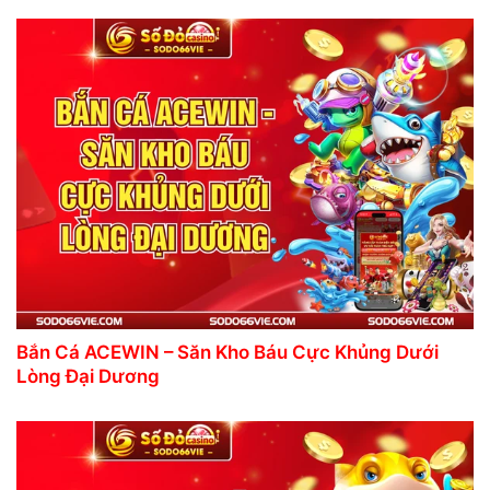
Bắn Cá ACEWIN – Săn Kho Báu Cực Khủng Dưới
Lòng Đại Dương