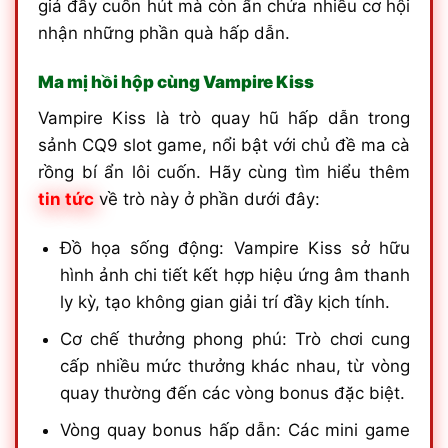
giá đầy cuốn hút mà còn ẩn chứa nhiều cơ hội
nhận những phần quà hấp dẫn.
Ma mị hồi hộp cùng Vampire Kiss
Vampire Kiss là trò quay hũ hấp dẫn trong
sảnh CQ9 slot game, nổi bật với chủ đề ma cà
rồng bí ẩn lôi cuốn. Hãy cùng tìm hiểu thêm
tin tức
về trò này ở phần dưới đây:
Đồ họa sống động: Vampire Kiss sở hữu
hình ảnh chi tiết kết hợp hiệu ứng âm thanh
ly kỳ, tạo không gian giải trí đầy kịch tính.
Cơ chế thưởng phong phú: Trò chơi cung
cấp nhiều mức thưởng khác nhau, từ vòng
quay thường đến các vòng bonus đặc biệt.
Vòng quay bonus hấp dẫn: Các mini game